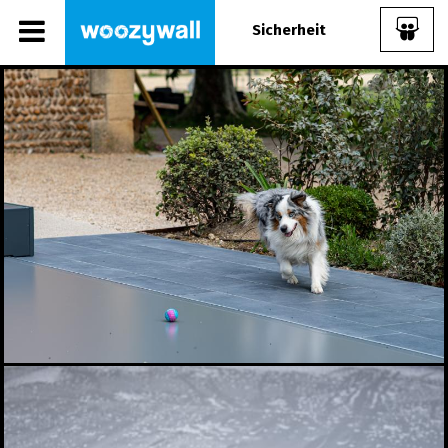
Sicherheit
Share Album:
ANMELDEN
IMPRESSUM
Coverseal mit Lift-Up
Coverseal ohne Lift-Up
Halbautomatische