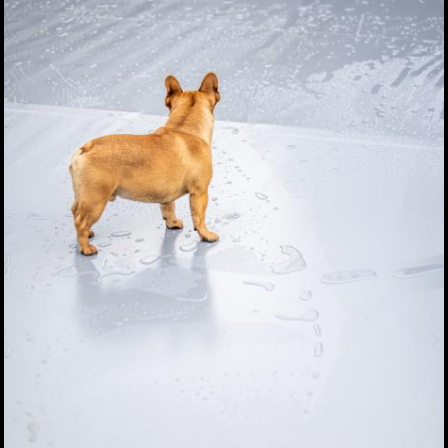
Coverseal
Manuelle Coverseal
Sicherheit
St.Josef
St,Josef II
Pirkfeld